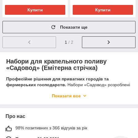
Купити
Купити
Показати ще
1
/ 2
Набори для крапельного поливу
«Садовод» (Емітерна стрічка)
Професійне рішення для приватних городів та
фермерських господарств.
Набори «Садовод» розроблені
для тих, хто хоче отримати максимально ефективний полив
Показати все
без зайвих витрат. В основі наборів — високоякісна емітерна
стрічка, яка забезпечує рівномірне зволоження коріння
кожної рослини, навіть на довгих рядах.
Про нас
Ми пропонуємо готові комплектації залежно від довжини
стрічки та діаметра вашої магістральної труби (
25 мм
або
32
98% позитивних з 366 відгуків за рік
мм
).