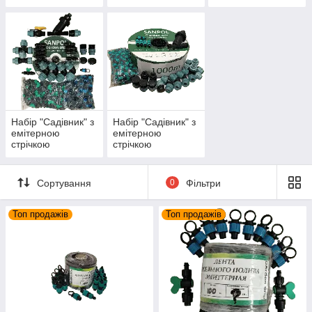
довжиною 100
довжиною 200
довжиною 300
метрів і фітингами
метрів і фітингами
метрів і фітингами
в комплекті
в комплекті
в комплекті
Набір "Садівник" з
Набір "Садівник" з
емітерною
емітерною
стрічкою
стрічкою
довжиною 500
довжиною 1000
метрів і фітингами
метрів і фітингами
в комплекті
в комплекті
Сортування
0
Фільтри
Топ продажів
Топ продажів