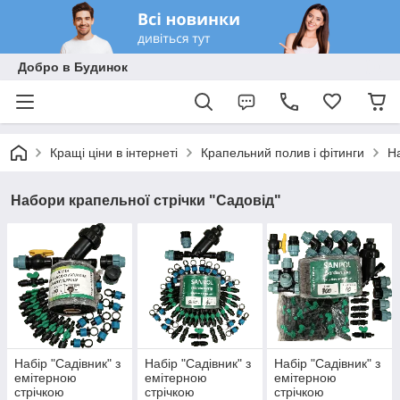
Добро в Будинок
Кращі ціни в інтернеті
Крапельний полив і фітинги
На
Набори крапельної стрічки "Садовід"
Набір "Садівник" з
Набір "Садівник" з
Набір "Садівник" з
емітерною
емітерною
емітерною
стрічкою
стрічкою
стрічкою