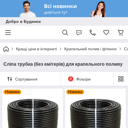
Добро в Будинок
Кращі ціни в інтернеті
Крапельний полив і фітинги
Сл
Сліпа трубка (без емітерів) для крапельного поливу
Сортування
0
Фільтри
Новинка
Новинка