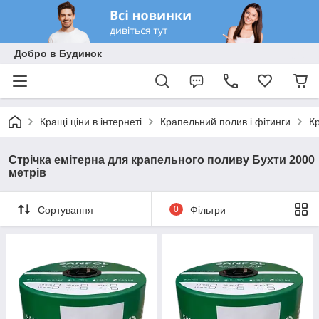
Добро в Будинок
Кращі ціни в інтернеті
Крапельний полив і фітинги
Кр
Стрічка емітерна для крапельного поливу Бухти 2000
метрів
Сортування
0
Фільтри