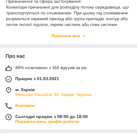
Призначення та сфера застосування:
Колектори призначені для розподілу потоку середовища, що
транспортується по споживачам. При цьому під споживачем
розуміється окремий прилад або група приладів, контур або
петля теплої підлоги, окремі частини або гілки системи.
Колектори можуть використовуватися на трубопроводах
Показати все
систем холодного (у тому числі питного) та гарячого
водопостачання, опалення, стисненого повітря, а також на
технологічних трубопроводах, що транспортують рідини,
неагресивні до матеріалів елементів колекторних систем.
Про нас
Колектори з кульовими кранами дозволяють відключати
кожного окремого споживача. Використання кульових кранів
98% позитивних з 366 відгуків за рік
як регулюючу арматуру не допускається.
Працює з 01.03.2021
КОЛЕКТОР З КУЛЬОВИМИ КРАНАМИ І ФІТИНГОМ KR.1125-
KR.1126
м. Харків
Розміри, G2xG1 3/4” x 1/2” 1” x 1/2”
Миколая Манойло 34, Харків, Україна
Кількість виходів 2 3 4 2 3 4
А, мм 93129165 93129165
Контакти
В, мм 36
З, мм 69 76
Сьогодні працює з 08:00 до 18:00
Показати весь графік роботи
Робоча температура теплоносія, ℃ 110
Робочий тиск, бар до 16
Середній повний ресурс вінтеля на кожному виході, цикл