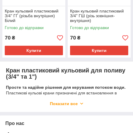
Кран кульовий пластиковий
Кран кульовий пластиковий
3/4" ГГ (різьба внутрішня)
3/4" ГШ (різь зовнішня-
Білий
внутрішня)
Готово до відправки
Готово до відправки
70
70
₴
₴
Купити
Купити
Кран пластиковий кульовий для поливу
(3/4" та 1")
Просте та надійне рішення для керування потоком води.
Пластикові кульові крани призначені для встановлення в
системах поливу, водопровідних мережах та для
Показати все
підключення садових шлангів. Завдяки використанню
якісного ПВХ, вони не піддаються корозії, не окислюються та
стабільно працюють навіть при тривалому контакті з вологим
середовищем.
Про нас
Доступні варіанти виконання