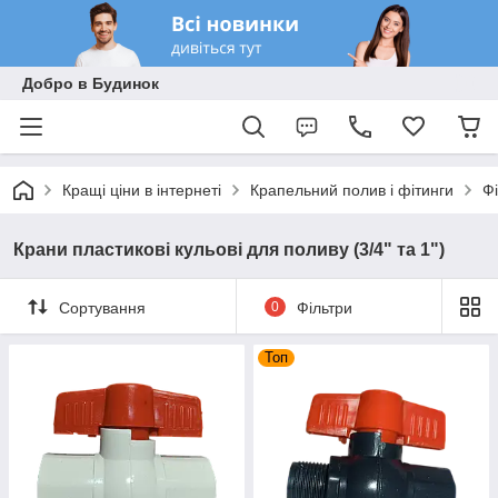
Добро в Будинок
Кращі ціни в інтернеті
Крапельний полив і фітинги
Фі
Крани пластикові кульові для поливу (3/4" та 1")
Сортування
0
Фільтри
Топ