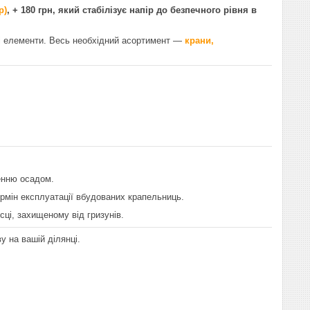
р)
, + 180 грн, який стабілізує напір до безпечного рівня в
ьні елементи. Весь необхідний асортимент —
крани,
ченню осадом.
рмін експлуатації вбудованих крапельниць.
сці, захищеному від гризунів.
ву на вашій ділянці.