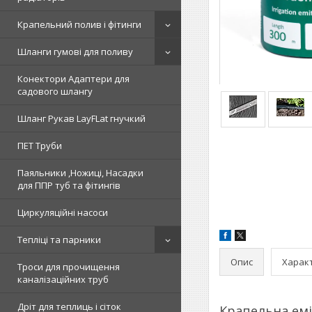
Крапельний полив і фітинги
Шланги гумові для поливу
Конектори Адаптери для
садового шлангу
Шланг Рукав LayFLat гнучкий
ПЕТ Труби
Паяльники ,Ножиці, Насадки
для ППР туб та фітингів
Циркуляційні насоси
Тепліці та парники
Опис
Харак
Троси для прочищення
каналізаційних труб
Дріт для теплиць і сіток
Крапельна еміт