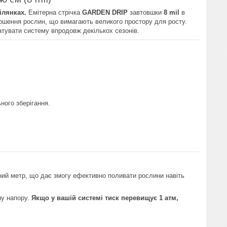
ілянках.
Емітерна стрічка
GARDEN DRIP
завтовшки
8 mil
в
ошення рослин, що вимагають великого простору для росту.
уатувати систему впродовж декількох сезонів.
ного зберігання.
нний метр, що дає змогу ефективно поливати рослини навіть
ну напору.
Якщо у вашій системі тиск перевищує 1 атм,