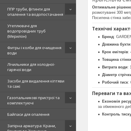
Оптимальне рішення
ППР труби, фітинги для
розмотуванні 300 мет
опалення та водопостачання
Посилена стінка забе
Утеплювачі для
Технічні харак
водопровідних труб
(Мерилон)
Бренд
: GARDEN
Довжина бухти
Фитры і колби для очищення
Крок емітерів
:
води
Товщина стінк
Лічильники для холодної-
Витрата води
: 
гарячої води
Діаметр стрічк
Засоби для видалення кіптяви
Робочий тиск
:
та сажі
Переваги та ва
Газопальникові пристрої та
Економія ресу
комплектуючі
за обмеженого деб
Байпаси для опалення
Контроль тиск
Запірна арматура: Крани,