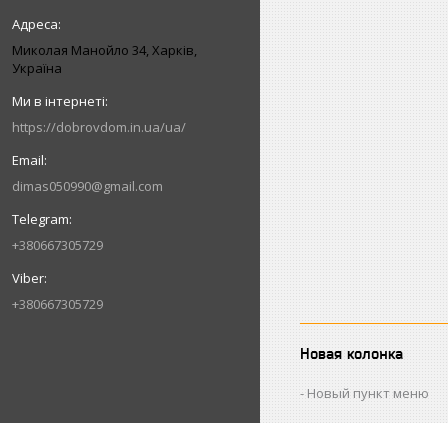
Миколая Манойло 34, Харків,
Україна
https://dobrovdom.in.ua/ua/
dimas050990@gmail.com
+380667305729
+380667305729
Новая колонка
Новый пункт меню