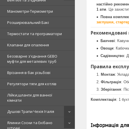
Вентилі та З'єднання
настійно рекоме
1 атм
. Це захистит
Манометри-Термометри
Повна комплек
Розширювальний Бакі
заглушки, старте
Рекомендовані 
Термостати та програматори
Бахчеві
: Кавуни
Клапани для опалення
Овощи
: Кабочк
Беззварне з'єднання GEBO
Садівництво
: 
муфти для металевих труб
Правила експлу
Врізання в бак різьбові
Монтаж
: Уклад
Фільтрація
: Об
Регулятори тяги для котлів
Зберігання
: Пі
Лійки,шланги для ванної
Комплектація
: 1 бух
кімнати
Душові Трапи Чехія Італія
Ялинки Сосни та Екібано
Інформація дл
штучні