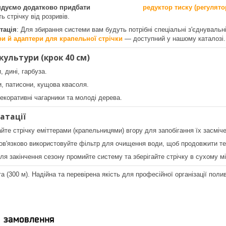
ндуємо додатково придбати
редуктор тиску (регулято
ь стрічку від розривів.
тація
: Для збирання системи вам будуть потрібні спеціальні з'єднувал
ри й адаптери для крапельної стрічки
— доступний у нашому каталозі.
культури (крок 40 см)
, дині, гарбуза.
и, патисони, кущова квасоля.
Декоративні чагарники та молоді дерева.
атації
айте стрічку еміттерами (крапельницями) вгору для запобігання їх засмі
ов'язково використовуйте фільтр для очищення води, щоб продовжити те
сля закінчення сезону промийте систему та зберігайте стрічку в сухому мі
та (300 м). Надійна та перевірена якість для професійної організації поли
я замовлення