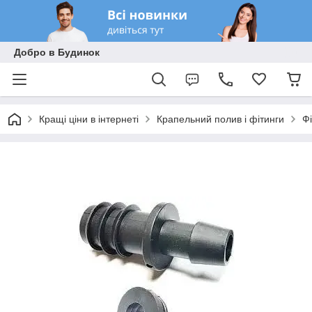
Добро в Будинок
Кращі ціни в інтернеті
Крапельний полив і фітинги
Фі