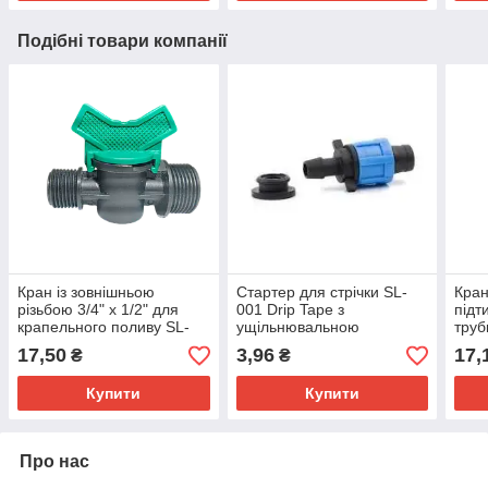
Подібні товари компанії
Кран із зовнішньою
Стартер для стрічки SL-
Кран
різьбою 3/4" х 1/2" для
001 Drip Tape з
підт
крапельного поливу SL-
ущільнювальною
труб
011-14
17,50
3,96
17,
₴
₴
Купити
Купити
Про нас