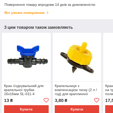
Повернення товару впродовж 14 днів за домовленістю
Всі умови повернення
З цим товаром також замовляють
Кран з'єднувальний для
Крапельниця з
Кран
крапельної трубки
компенсацією тиску (2 л /
на т
16х16мм SL-011-4
год) для краплинної
поли
трубки 16мм
13
3,80
17,
₴
₴
Купити
Купити