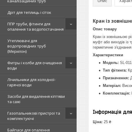
Опис
Харак
каналізаційних труб
Дріт для теплиць і сіток
Кран із зовнішн
ППР труби, фітинги для
опалення та водопостачання
Опис товару
Кран із зовнішньою р
Утеплювачі для
муфт або виходів із 
водопровідних труб
герметичне з'єднання
(Мерилон)
Характеристики
Фитры і колби для очищення
Модель:
SL-011
води
Тип фітинга:
Кр
Призначення:
Д
Лічильники для холодної-
гарячої води
Матеріал:
Висок
Комплектація:
Засоби для видалення кіптяви
та сажі
Інформація дл
Газопальникові пристрої та
комплектуючі
Ціна:
25 ₴
Байпаси для опалення