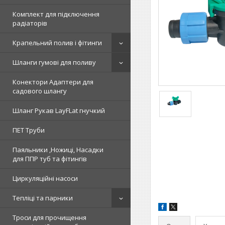
Комплект для підключення
радіаторів
Крапельний полив і фітинги
Шланги гумові для поливу
Конектори Адаптери для
садового шлангу
Шланг Рукав LayFLat гнучкий
ПЕТ Труби
Паяльники ,Ножиці, Насадки
для ППР туб та фітингів
Циркуляційні насоси
Тепліці та парники
Троси для прочищення