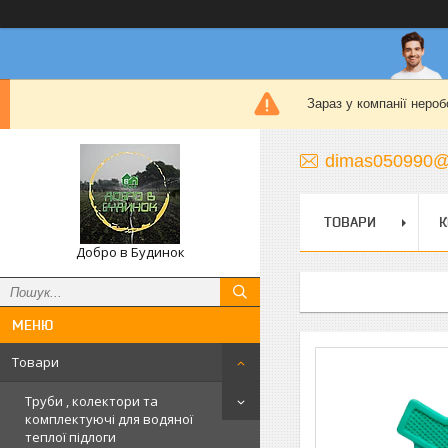
Зараз у компанії нероб
dimas050990@
ТОВАРИ
К
Добро в Будинок
Товари
Труби , колектори та
комплектуючі для водяної
теплої підлоги