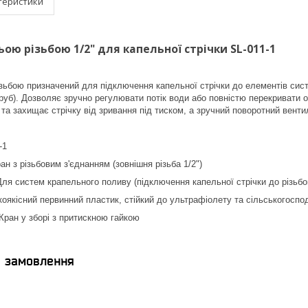
теристики
ьою різьбою 1/2" для капельної стрічки SL-011-1
ізьбою призначений для підключення капельної стрічки до елементів сист
труб). Дозволяє зручно регулювати потік води або повністю перекривати о
 та захищає стрічку від зривання під тиском, а зручний поворотний венти
-1
ан з різьбовим з'єднанням (зовнішня різьба 1/2")
ля систем крапельного поливу (підключення капельної стрічки до різьбо
оякісний первинний пластик, стійкий до ультрафіолету та сільськогоспо
Кран у зборі з притискною гайкою
я замовлення