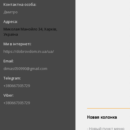
Дмитро
Миколая Манойло 34, Харків,
Україна
https://dobrovdom.in.ua/ua/
dimas050990@gmail.com
+380667305729
+380667305729
Новая колонка
Новый пункт меню