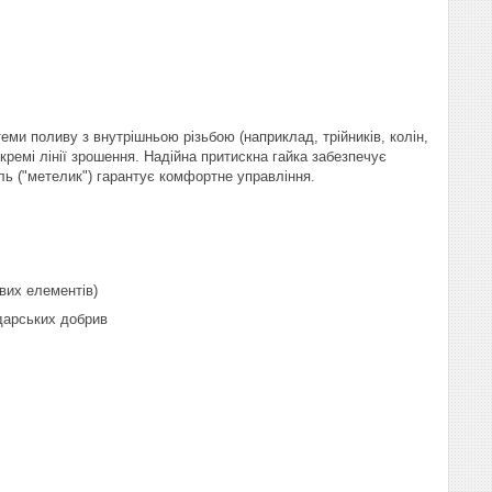
еми поливу з внутрішньою різьбою (наприклад, трійників, колін,
кремі лінії зрошення. Надійна притискна гайка забезпечує
ль ("метелик") гарантує комфортне управління.
вих елементів)
дарських добрив