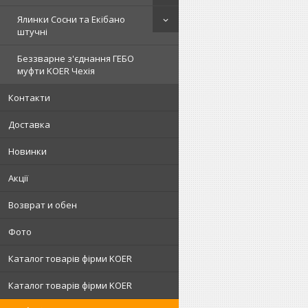
Ялинки Сосни та Екібано
штучні
Беззварне з'єднання ГЕБО
муфти KOER Чехія
Контакти
Доставка
Новинки
Акції
Возврат и обен
Фото
Каталог товарів фірми KOER
Каталог товарів фірми KOER