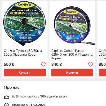
Стрічка Туман d32/50мм
Стрічка Спрей Туман
Стрі
100м Південна Корея
d25/40 мм 200 м Південна
d50/
Корея
Кор
550
840
850
₴
₴
Купити
Купити
Про нас
98% позитивних з 365 відгуків за рік
Працює з 01.03.2021