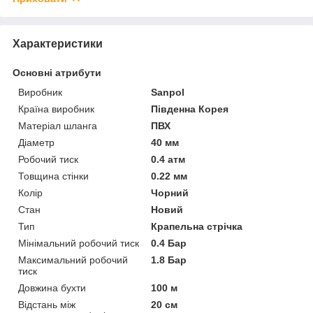
Характеристики
Основні атрибути
Виробник
Sanpol
Країна виробник
Південна Корея
Матеріал шланга
ПВХ
Діаметр
40 мм
Робочий тиск
0.4 атм
Товщина стінки
0.22 мм
Колір
Чорний
Стан
Новий
Тип
Крапельна стрічка
Мінімальний робочий тиск
0.4 Бар
Максимальний робочий
1.8 Бар
тиск
Довжина бухти
100 м
Відстань між
20 см