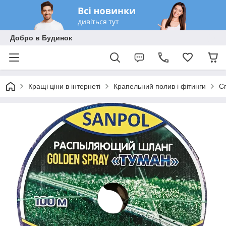
Добро в Будинок
Кращі ціни в інтернеті
Крапельний полив і фітинги
С