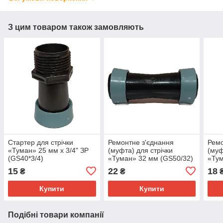
З цим товаром також замовляють
Стартер для стрічки
Ремонтне з'єднання
Ремо
«Туман» 25 мм х 3/4" ЗР
(муфта) для стрічки
(муф
(GS40*3/4)
«Туман» 32 мм (GS50/32)
«Тум
15
22
18
₴
₴
Купити
Купити
Подібні товари компанії