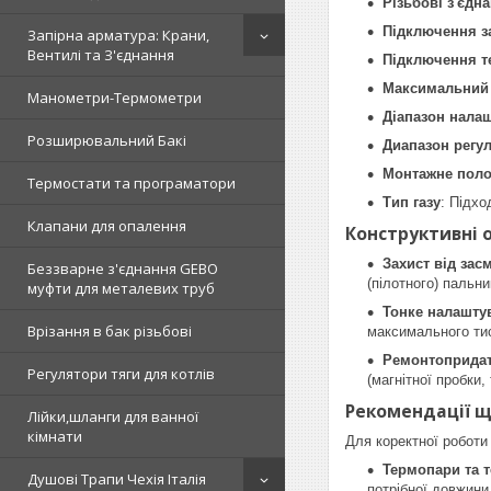
Різьбові з'єдна
Підключення з
Запірна арматура: Крани,
Вентилі та З'єднання
Підключення 
Максимальний 
Манометри-Термометри
Діапазон нала
Розширювальний Бакі
Диапазон регу
Монтажне пол
Термостати та програматори
Тип газу
: Підхо
Клапани для опалення
Конструктивні 
Захист від зас
Беззварне з'єднання GEBO
(пілотного) пальни
муфти для металевих труб
Тонке налашту
Врізання в бак різьбові
максимального тис
Ремонтопридат
Регулятори тяги для котлів
(магнітної пробки
Рекомендації 
Лійки,шланги для ванної
кімнати
Для коректної роботи
Термопари та 
Душові Трапи Чехія Італія
потрібної довжини