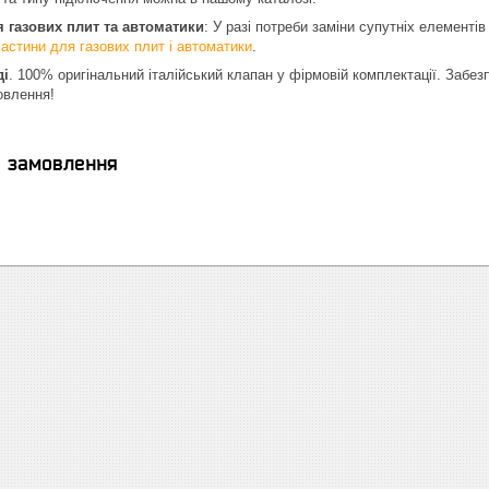
 газових плит та автоматики
: У разі потреби заміни супутніх елементі
астини для газових плит і автоматики
.
ді
. 100% оригінальний італійський клапан у фірмовій комплектації. Забе
овлення!
я замовлення