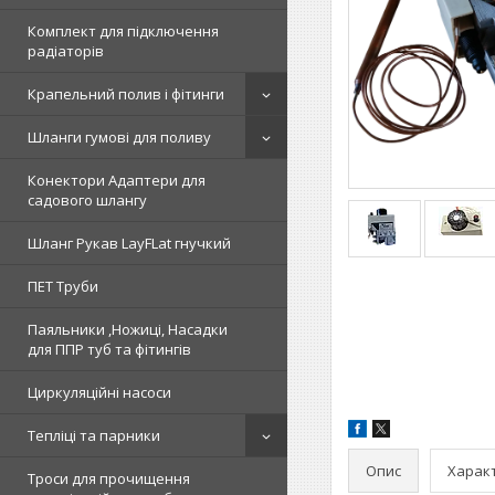
Комплект для підключення
радіаторів
Крапельний полив і фітинги
Шланги гумові для поливу
Конектори Адаптери для
садового шлангу
Шланг Рукав LayFLat гнучкий
ПЕТ Труби
Паяльники ,Ножиці, Насадки
для ППР туб та фітингів
Циркуляційні насоси
Тепліці та парники
Опис
Харак
Троси для прочищення