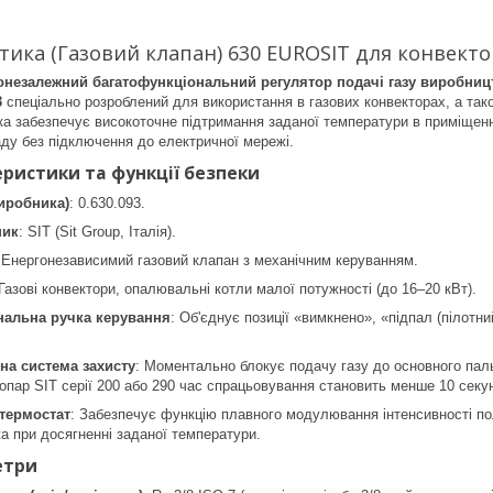
ика (Газовий клапан) 630 EUROSIT для конвекторі
незалежний багатофункціональний регулятор подачі газу виробництва
3
спеціально розроблений для використання в газових конвекторах, а так
ка забезпечує високоточне підтримання заданої температури в приміщенн
ду без підключення до електричної мережі.
еристики та функції безпеки
иробника)
: 0.630.093.
ник
: SIT (Sit Group, Італія).
 Енергонезависимий газовий клапан з механічним керуванням.
 Газові конвектори, опалювальні котли малої потужності (до 16–20 кВт).
нальна ручка керування
: Об'єднує позиції «вимкнено», «підпал (пілотни
на система захисту
: Моментально блокує подачу газу до основного паль
опар SIT серії 200 або 290 час спрацьовування становить менше 10 секун
термостат
: Забезпечує функцію плавного модулювання інтенсивності по
а при досягненні заданої температури.
етри