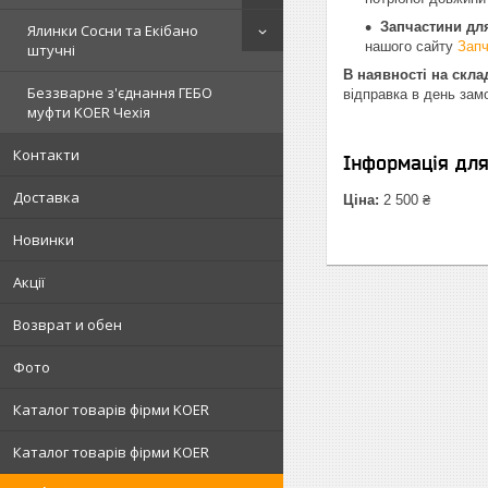
Запчастини для
Ялинки Сосни та Екібано
нашого сайту
Запч
штучні
В наявності на скла
Беззварне з'єднання ГЕБО
відправка в день зам
муфти KOER Чехія
Контакти
Інформація дл
Доставка
Ціна:
2 500 ₴
Новинки
Акції
Возврат и обен
Фото
Каталог товарів фірми KOER
Каталог товарів фірми KOER