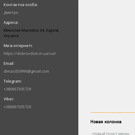
Дмитро
Миколая Манойло 34, Харків,
Україна
https://dobrovdom.in.ua/ua/
dimas050990@gmail.com
+380667305729
+380667305729
Новая колонка
Новый пункт меню