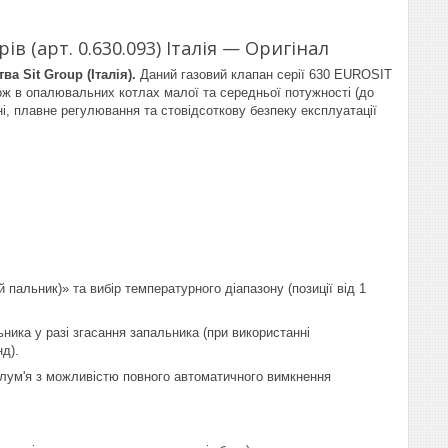
в (арт. 0.630.093) Італія — Оригінал
 Sit Group (Італія).
Даний газовий клапан серії 630 EUROSIT
ож в опалювальних котлах малої та середньої потужності (до
і, плавне регулювання та стовідсоткову безпеку експлуатації
й пальник)» та вибір температурного діапазону (позиції від 1
ника у разі згасання запальника (при використанні
д).
лум'я з можливістю повного автоматичного вимкнення