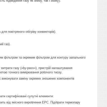
ть підведення газу як знизу, так і збоку).
 для повітряного обігріву конвекторів).
ий газ).
им фільтром та окремим фільтром для контуру запального
 витрати газу («by-pass»), пристрій налаштування
метою точного вимірювання робочого тиску.
яє виконувати заміну окремих зношених компонентів
ати сертифіковані супутні елементи:
жить від якісного вироблення ЕРС. Підібрати термопару