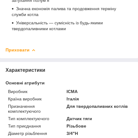
затухання полум'я
Значна економія палива та продовження терміну
служби котла
Універсальність — сумісність із будь-якими
твердопаливними котлами
Приховати
Характеристики
Основні атрибути
Виробник
ICMA
Країна виробник
Італія
Призначення
Для твердопаливних котлів
комплектуючого
Тип комплектуючого
Датчик тяги
Тип приєднання
Різьбове
Діаметр різьблення
3/4"Н