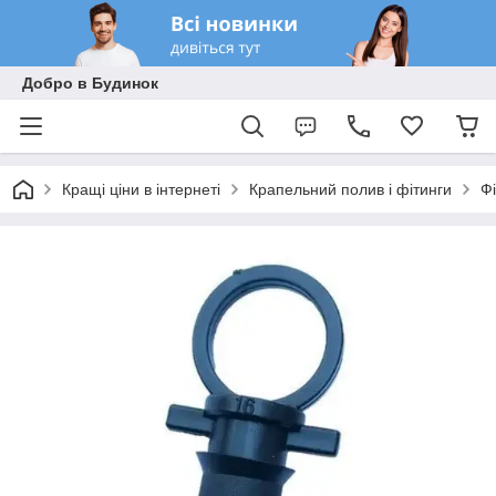
Добро в Будинок
Кращі ціни в інтернеті
Крапельний полив і фітинги
Фі