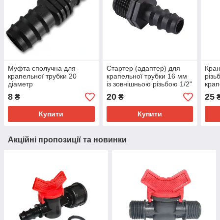
Муфта сполучна для
Стартер (адаптер) для
Кран
крапельної трубки 20
крапельної трубки 16 мм
різь
діаметр
із зовнішньою різьбою 1/2"
крап
(SL-
8
20
25
₴
₴
Купити
Купити
Акційні пропозиції та новинки