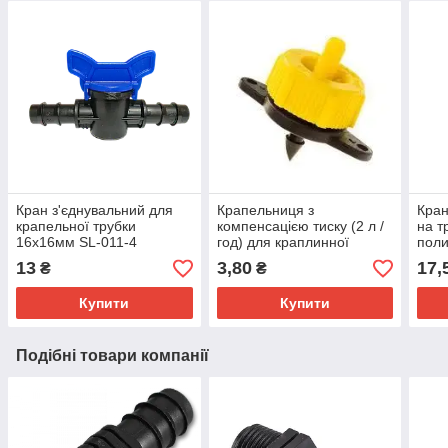
Кран з'єднувальний для
Крапельниця з
Кран
крапельної трубки
компенсацією тиску (2 л /
на т
16х16мм SL-011-4
год) для краплинної
поли
трубки 16мм
13
3,80
17,
₴
₴
Купити
Купити
Подібні товари компанії