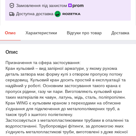
Замовлення під захистом
Доступна доставка
Опис
Характеристики
Відгуки про товар
Доставка
Опис
Призначення та сфера застосування:
Кран кульовий – вид запірної арматури, у якому рухома
деталь затвора має форму кулі з отвором пропуску потоку
середовищ. Кульовий кран досить простий в експлуатації та
надійний у роботі. Основним застосування такого крана є
пропуск рідини, газу чи пари. Виготовляють кульовий кран
таких матеріалів як чавун, латунь, мідь, сталь, поліпропілен.
Кран WING є кульовим краном з переходами на обтискне
з'єднання для підключення до металополімерних труб, а
також труб з зшитого поліетилену.
Застосовується з металопластиковими трубами в опаленні та
водопостачанні. Трубопровідні фітинги, за допомогою яких
з'єднують металопластикові труби, виготовлені з дуже якісної