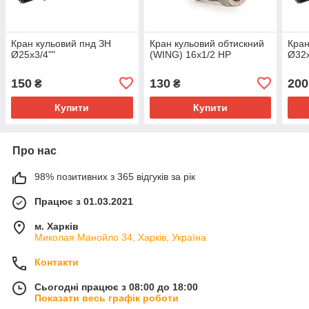
Кран кульовий пнд ЗН
Кран кульовий обтискний
Кран
Ø25х3/4""
(WING) 16х1/2 НР
Ø32х
150
130
200
₴
₴
Купити
Купити
Про нас
98% позитивних з 365 відгуків за рік
Працює з 01.03.2021
м. Харків
Миколая Манойло 34, Харків, Україна
Контакти
Сьогодні працює з 08:00 до 18:00
Показати весь графік роботи