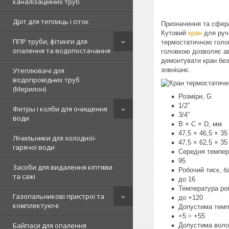
каналізаційних труб
Дріт для теплиць і сіток
Призначення та сфер
Кутовий
кран
для руч
ППР труби, фітинги для
термостатичною голо
опалення та водопостачання
головкою дозволяє ав
демонтувати кран без
Утеплювачі для
зовнішнє.
водопровідних труб
(Мерилон)
Розміри, G
1/2”
Фитры і колби для очищення
3/4”
води
B × C × D, мм
47,5 × 46,5 × 35
Лічильники для холодної-
47,5 × 62,5 × 35
гарячої води
Середня темпер
95
Засоби для видалення кіптяви
Робочий тиск, б
та сажі
до 16
Температура ро
Газопальникові пристрої та
до +120
комплектуючі
Допустима темп
+5 ÷ +55
Байпаси для опалення
Допустима воло