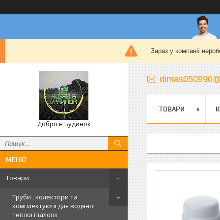
Зараз у компанії нероб
dimas050990@
ТОВАРИ
К
Добро в Будинок
Товари
Труби , колектори та
комплектуючі для водяної
теплої підлоги