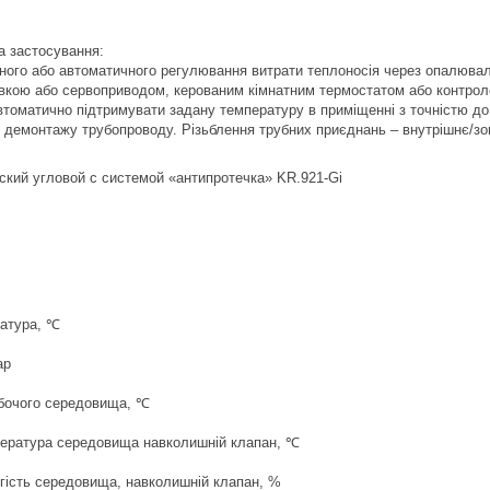
а застосування:
ного або автоматичного регулювання витрати теплоносія через опалюва
вкою або сервоприводом, керованим кімнатним термостатом або контрол
томатично підтримувати задану температуру в приміщенні з точністю до
 демонтажу трубопроводу. Різьблення трубних приєднань – внутрішнє/зо
атура, ℃
ар
бочого середовища, ℃
ература середовища навколишній клапан, ℃
гість середовища, навколишній клапан, %