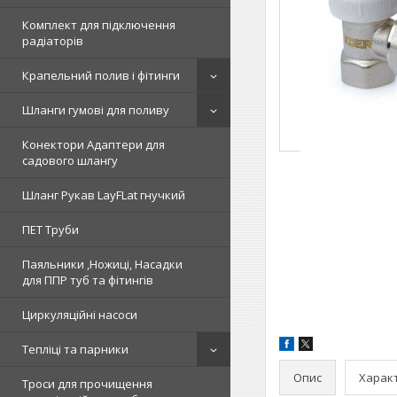
Комплект для підключення
радіаторів
Крапельний полив і фітинги
Шланги гумові для поливу
Конектори Адаптери для
садового шлангу
Шланг Рукав LayFLat гнучкий
ПЕТ Труби
Паяльники ,Ножиці, Насадки
для ППР туб та фітингів
Циркуляційні насоси
Тепліці та парники
Опис
Харак
Троси для прочищення