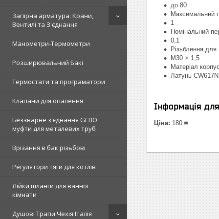
до 80
Максимальний пе
Запірна арматура: Крани,
1
Вентилі та З'єднання
Номінальний пер
0,1
Манометри-Термометри
Різьблення для
М30 × 1,5
Розширювальний Бакі
Матеріал корпу
Латунь CW617N 
Термостати та програматори
Клапани для опалення
Інформація дл
Беззварне з'єднання GEBO
Ціна:
180 ₴
муфти для металевих труб
Врізання в бак різьбові
Регулятори тяги для котлів
Лійки,шланги для ванної
кімнати
Душові Трапи Чехія Італія