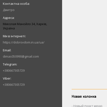
Дмитро
Миколая Манойло 34, Харків,
Україна
https://dobrovdom.in.ua/ua/
dimas050990@gmail.com
+380667305729
+380667305729
Новая колонка
Новый пункт меню