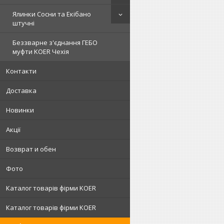
Ялинки Сосни та Екібано
штучні
Беззварне з'єднання ГЕБО
муфти KOER Чехія
Контакти
Доставка
Новинки
Акції
Возврат и обен
Фото
Каталог товарів фірми KOER
Каталог товарів фірми KOER