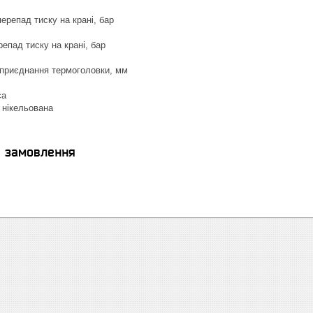
репад тиску на крані, бар
епад тиску на крані, бар
 приєднання термоголовки, мм
са
нікельована
я замовлення