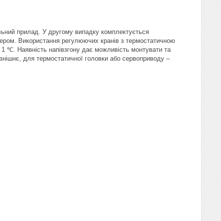
льний прилад. У другому випадку комплектується
ером. Використання регулюючих кранів з термостатичною
 1 ℃. Наявність напівзгону дає можливість монтувати та
внішнє, для термостатичної головки або сервоприводу –