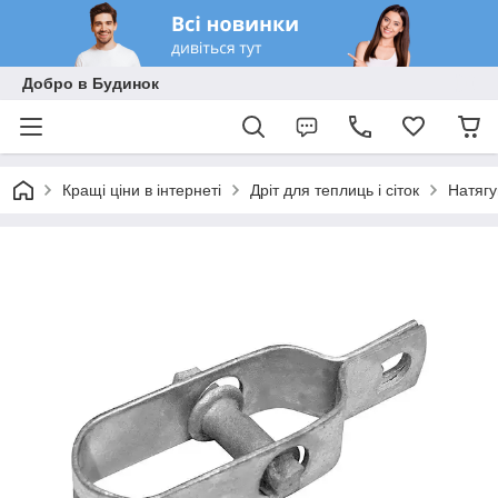
Добро в Будинок
Кращі ціни в інтернеті
Дріт для теплиць і сіток
Натягу