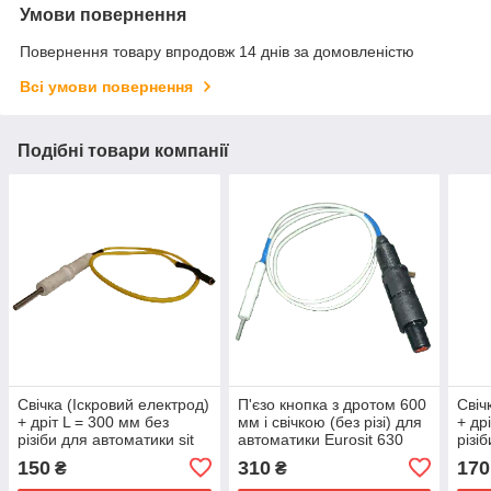
Умови повернення
Повернення товару впродовж 14 днів за домовленістю
Всі умови повернення
Подібні товари компанії
Свічка (Іскровий електрод)
П'єзо кнопка з дротом 600
Свіч
+ дріт L = 300 мм без
мм і свічкою (без різі) для
+ др
різіби для автоматики sit
автоматики Eurosit 630
різі
630
630
150
310
170
₴
₴