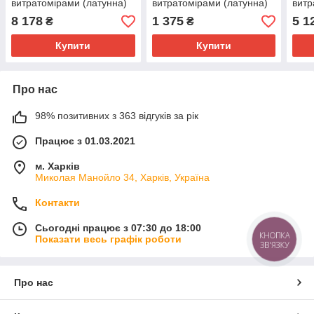
витратомірами (латунна)
витратомірами (латунна)
витр
Чехія
Чехія
Чехі
8 178
1 375
5 1
₴
₴
Купити
Купити
Про нас
98% позитивних з 363 відгуків за рік
Працює з 01.03.2021
м. Харків
Миколая Манойло 34, Харків, Україна
Контакти
Сьогодні працює з 07:30 до 18:00
КНОПКА
Показати весь графік роботи
ЗВ'ЯЗКУ
Про нас