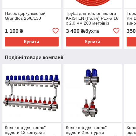
Насос циркулюючий
Труба для теплої підлоги
Терм
Grundfos 25/6/130
KRISTEN (Італія) PEx-a 16
KR.1
х 2.0 мм 200 метрів із
вино
кисневим бар'єром
1 100
3 400
350
₴
₴/бухта
Купити
Купити
Подібні товари компанії
Колектор для теплої
Колектор для теплої
Коле
підлоги 12 контури з
підлоги 2 контури з
підл