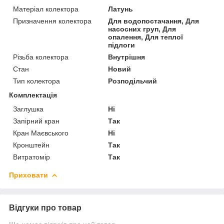
Матеріал колектора
Латунь
Призначення колектора
Для водопостачання, Для
насосних груп, Для
опалення, Для теплої
підлоги
Різьба колектора
Внутрішня
Стан
Новий
Тип колектора
Розподільчий
Комплектація
Заглушка
Ні
Запірний кран
Так
Кран Маєвського
Ні
Кронштейн
Так
Витратомір
Так
Приховати
Відгуки про товар