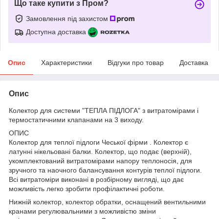
Що таке купити з Пром?
Замовлення під захистом
Доступна доставка
Опис
Характеристики
Відгуки про товар
Доставка
Опис
Колектор для системи "ТЕПЛА ПІДЛОГА" з витратомірами і
термостатичними клапанами на 3 виходу.
ОПИС
Колектор для теплої підлоги Чеської фірми . Колектор є
латунні нікельовані балки. Колектор, що подає (верхній),
укомплектований витратомірами напору теплоносія, для
зручного та наочного балансування контурів теплої підлоги.
Всі витратоміри виконані в розбірному вигляді, що дає
можливість легко зробити профілактичні роботи.
Нижній колектор, колектор обратки, оснащений вентильними
кранами регулювальними з можливістю зміни